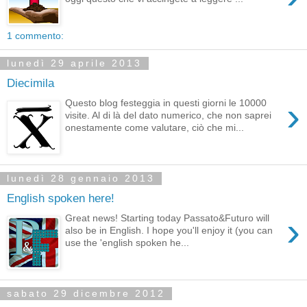
1 commento:
lunedì 29 aprile 2013
Diecimila
›
Questo blog festeggia in questi giorni le 10000
visite. Al di là del dato numerico, che non saprei
onestamente come valutare, ciò che mi...
lunedì 28 gennaio 2013
English spoken here!
›
Great news! Starting today Passato&Futuro will
also be in English. I hope you'll enjoy it (you can
use the 'english spoken he...
sabato 29 dicembre 2012