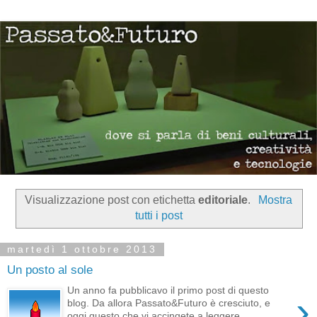
Visualizzazione post con etichetta
editoriale
.
Mostra
tutti i post
martedì 1 ottobre 2013
Un posto al sole
Un anno fa pubblicavo il primo post di questo
›
blog. Da allora Passato&Futuro è cresciuto, e
oggi questo che vi accingete a leggere ...