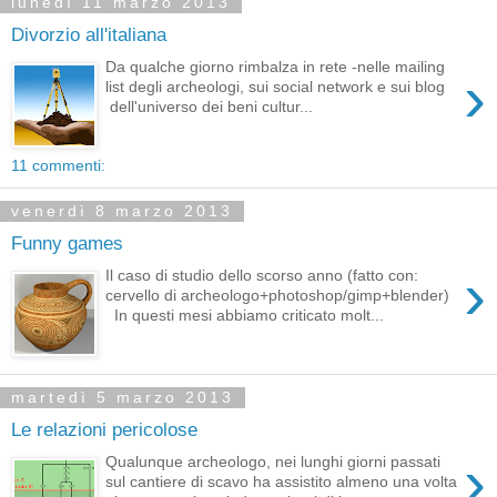
lunedì 11 marzo 2013
Divorzio all'italiana
Da qualche giorno rimbalza in rete -nelle mailing
›
list degli archeologi, sui social network e sui blog
dell'universo dei beni cultur...
11 commenti:
venerdì 8 marzo 2013
Funny games
›
Il caso di studio dello scorso anno (fatto con:
cervello di archeologo+photoshop/gimp+blender)
In questi mesi abbiamo criticato molt...
martedì 5 marzo 2013
Le relazioni pericolose
›
Qualunque archeologo, nei lunghi giorni passati
sul cantiere di scavo ha assistito almeno una volta