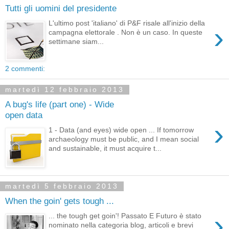
Tutti gli uomini del presidente
L'ultimo post 'italiano' di P&F risale all'inizio della
›
campagna elettorale . Non è un caso. In queste
settimane siam...
2 commenti:
martedì 12 febbraio 2013
A bug's life (part one) - Wide
open data
›
1 - Data (and eyes) wide open ... If tomorrow
archaeology must be public, and I mean social
and sustainable, it must acquire t...
martedì 5 febbraio 2013
When the goin' gets tough ...
›
... the tough get goin'! Passato E Futuro è stato
nominato nella categoria blog, articoli e brevi